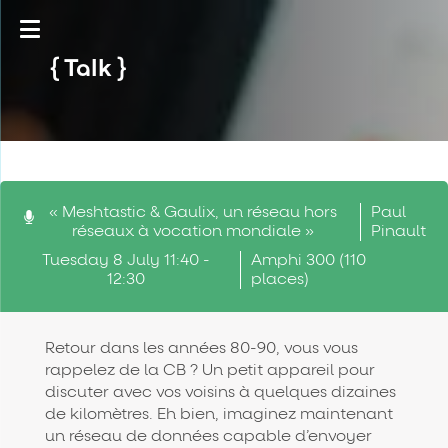
Talk
« Meshtastic & Gaulix, un réseau hors
Paul
réseaux à vocation mondiale »
Pinault
Tuesday 8 July 11:40 -
Amphi 300 (110
12:30
places)
Retour dans les années 80-90, vous vous
rappelez de la CB ? Un petit appareil pour
discuter avec vos voisins à quelques dizaines
de kilomètres. Eh bien, imaginez maintenant
un réseau de données capable d’envoyer