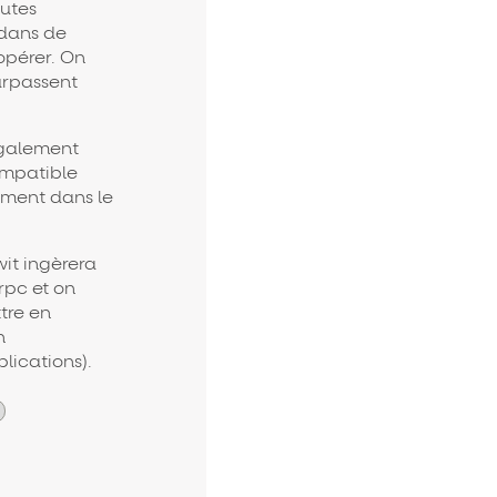
utes
 dans de
 opérer. On
surpassent
également
ompatible
ement dans le
it ingèrera
rpc et on
tre en
n
lications).