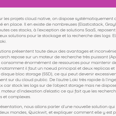
ur les projets cloud native, on dispose systématiquement 
té en place. Il en existe de nombreuses (Elasticstack, Gray
utes ces stacks, à l'exception de solutions SaaS, reposent 
eux solutions pour le stockage et la recherche des logs: E
oki.
utions présentent toute deux des avantages et inconvénie
search repose sur un moteur de recherche très puissant (
 consomme énormément de ressources pour maintenir de
notamment il faut un noeud principal et deux replicas et 
 disque bloc storage (SSD), ce qui peut devenir excessiv
ent sur du cloud public. De l'autre Loki très rapide à l'inge
 car stock les logs sur de l'object storage mais ne dispos
moteur d'indexation d'elastic ce qui fait que les recherc
es et complexes.
ésentation, nous allons parler d'une nouvelle solution qui 
 deux mondes, Quickwit, et expliquer comment elle y est 