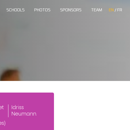
SCHOOLS
PHOTOS
SPONSORS
TEAM
EN
/
FR
et
Idriss
Neumann
es)