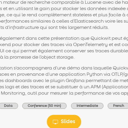
un moteur de recherche comparable à Lucene avec de ha
et en utilisant le gain pour stocker les données indexée
age, ce qui le rend complètement stateless et plus facile à
performances similaires à celles d'Elasticsearch voire les 
s d'infrastructure qui sont très largement réduits.
 également dans cette présentation que Quickwit peut 
ckend pour stocker des traces via OpenTelemetry et est c
UI ce qui permet également conserver ses traces durabl
 la promesse de l'object storage.
tation s'accompagnera d'une démo dans laquelle Quickw
traces en provenance d'une application Python via OTLP/g
es dashboards avec le plugin Grafana permettant de met
es logs et des traces et se substituer à un APM (Applicatio
Monitoring, outil pour mesurer la performance de vos app
Data
Conference (50 min)
Intermediate
French
Slides