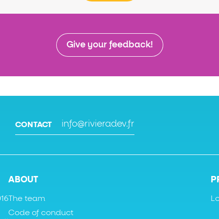
Give your feedback!
info@rivieradev.fr
CONTACT
ABOUT
P
016
The team
L
Code of conduct