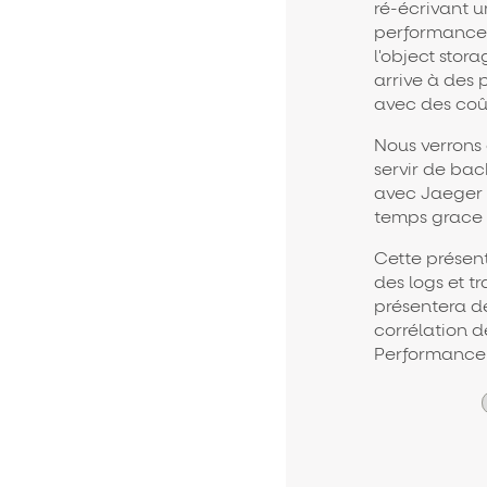
ré-écrivant 
performances 
l'object stor
arrive à des 
avec des coût
Nous verrons
servir de ba
avec Jaeger 
temps grace à
Cette présen
des logs et 
présentera d
corrélation d
Performance 