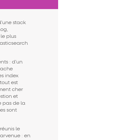
d'une stack
log,
le plus
lasticsearch
nts : d'un
Apache
s index
tout est
ement cher
stion et
e pas de la
hes sont
réunis le
parvenue : en