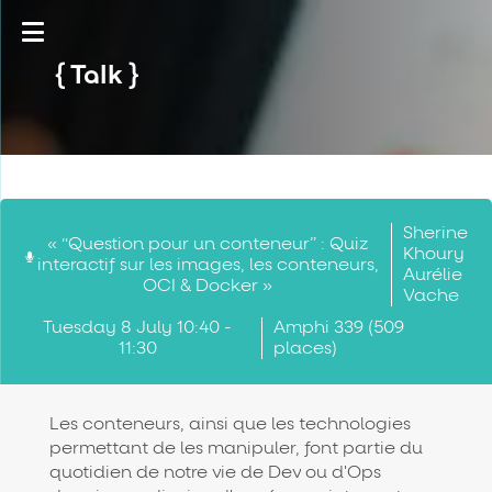
Talk
Sherine
« “Question pour un conteneur” : Quiz
Khoury
interactif sur les images, les conteneurs,
Aurélie
OCI & Docker »
Vache
Tuesday 8 July 10:40 -
Amphi 339 (509
11:30
places)
Les conteneurs, ainsi que les technologies
permettant de les manipuler, font partie du
quotidien de notre vie de Dev ou d'Ops