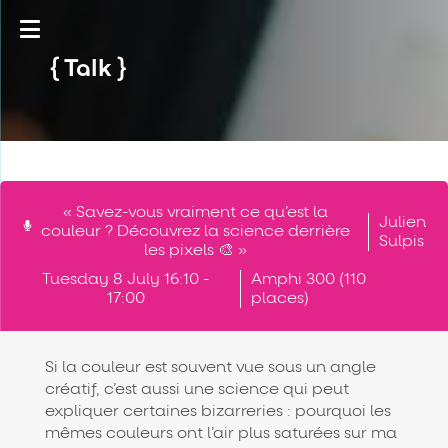
Talk
« Savez-vous vraiment ce qu’est la
Julien
couleur ? Découvrez la science derrière
Sulpis
les pixels 🎨 »
Tuesday 8 July 16:10 -
Amphi 300 (110
17:00
places)
Si la couleur est souvent vue sous un angle
créatif, c’est aussi une science qui peut
expliquer certaines bizarreries : pourquoi les
mêmes couleurs ont l’air plus saturées sur ma